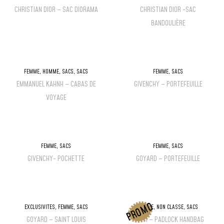
CHRISTIAN DIOR – SAC DIORAMA
CHRISTIAN DIOR -SAC
BANDOULIÈRE
FEMME
,
HOMME
,
SACS
,
SACS
FEMME
,
SACS
EMMANUEL KAHNH – CABAS DE
GIVENCHY – PORTEFEUILLE
VOYAGE
FEMME
,
SACS
FEMME
,
SACS
GIVENCHY- POCHETTE
GOYARD – PORTEFEUILLE
PROMO
EXCLUSIVITÉS
,
FEMME
,
SACS
FEMME
,
NON CLASSÉ
,
SACS
GOYARD – SAINT LOUIS
GUCCI – PADLOCK HANDBAG