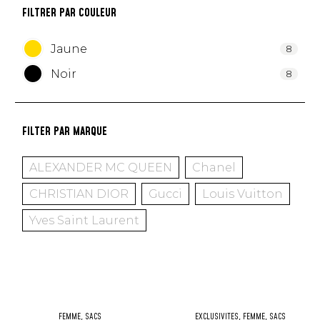
FILTRER PAR COULEUR
Jaune
8
Noir
8
FILTER PAR MARQUE
ALEXANDER MC QUEEN
Chanel
CHRISTIAN DIOR
Gucci
Louis Vuitton
Yves Saint Laurent
FEMME
,
SACS
EXCLUSIVITÉS
,
FEMME
,
SACS