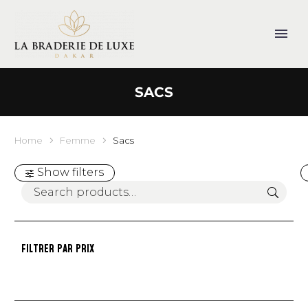
SACS
Home
Femme
Sacs
Show filters
FILTRER PAR PRIX
Min
Max