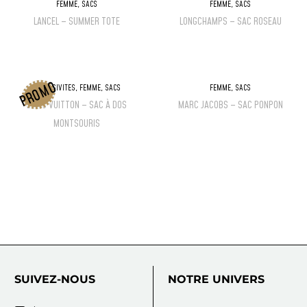
FEMME
,
SACS
FEMME
,
SACS
LANCEL – SUMMER TOTE
LONGCHAMPS – SAC ROSEAU
PROMO
EXCLUSIVITÉS
,
FEMME
,
SACS
FEMME
,
SACS
LOUIS VUITTON – SAC À DOS
MARC JACOBS – SAC PONPON
MONTSOURIS
SUIVEZ-NOUS
NOTRE
UNIVERS